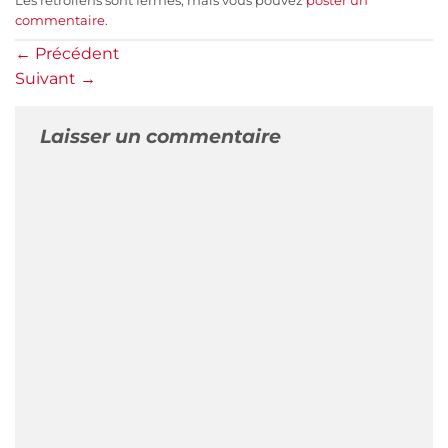
Les rétroliens sont fermés, mais vous pouvez
poster un
commentaire
.
←
Précédent
Suivant
→
Laisser un commentaire