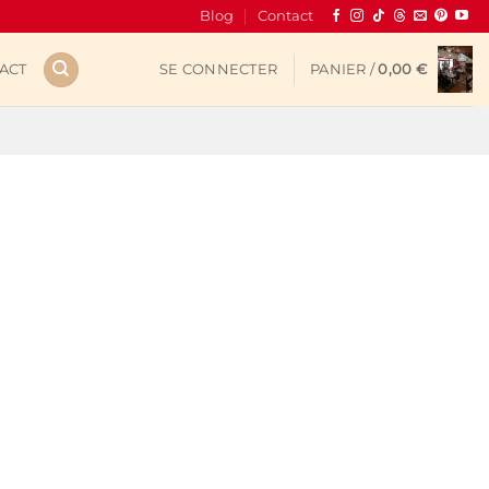
Blog
Contact
ACT
SE CONNECTER
PANIER /
0,00
€