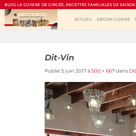
Passer
BLOG LA CUISINE DE CIRCÉE, RECETTES FAMILIALES DE SAISON
au
contenu
ACCUEIL
EBOOK CUISINE
Dit-Vin
Publié
5 juin 2017
à
500 × 667
dans
Di