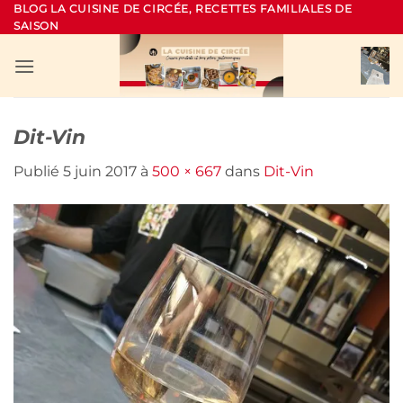
Passer
BLOG LA CUISINE DE CIRCÉE, RECETTES FAMILIALES DE
SAISON
au
contenu
Dit-Vin
Publié
5 juin 2017
à
500 × 667
dans
Dit-Vin