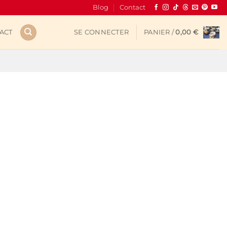
Blog
Contact
ACT
SE CONNECTER
PANIER /
0,00
€