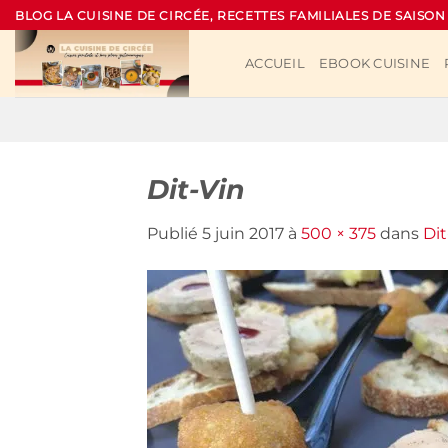
Passer
BLOG LA CUISINE DE CIRCÉE, RECETTES FAMILIALES DE SAISON
au
contenu
ACCUEIL
EBOOK CUISINE
Dit-Vin
Publié
5 juin 2017
à
500 × 375
dans
Dit