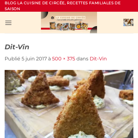
Passer
BLOG LA CUISINE DE CIRCÉE, RECETTES FAMILIALES DE
SAISON
au
contenu
Dit-Vin
Publié
5 juin 2017
à
500 × 375
dans
Dit-Vin