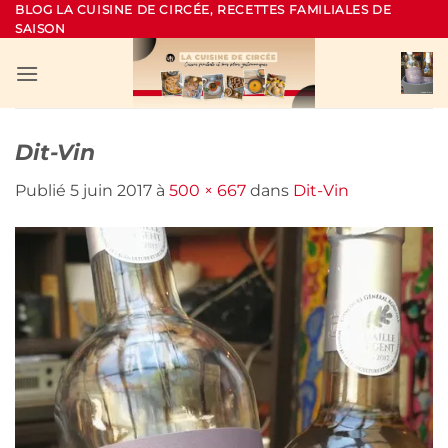
Passer
BLOG LA CUISINE DE CIRCÉE, RECETTES FAMILIALES DE
SAISON
au
contenu
Dit-Vin
Publié
5 juin 2017
à
500 × 667
dans
Dit-Vin