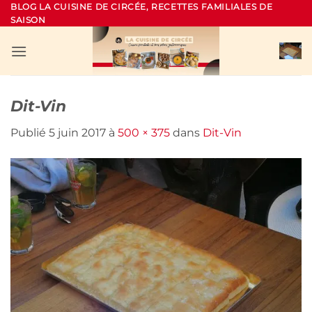
Passer
BLOG LA CUISINE DE CIRCÉE, RECETTES FAMILIALES DE
SAISON
au
contenu
Dit-Vin
Publié
5 juin 2017
à
500 × 375
dans
Dit-Vin