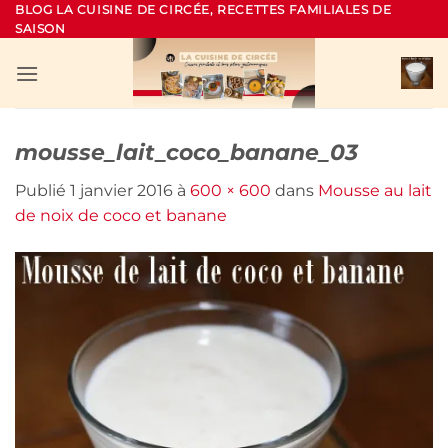
Passer
BLOG LA CUISINE DE CIRCÉE, RECETTES FAMILIALES DE
SAISON
au
contenu
mousse_lait_coco_banane_03
Publié
1 janvier 2016
à
600 × 600
dans
Mousse au lait
de noix de coco et banane