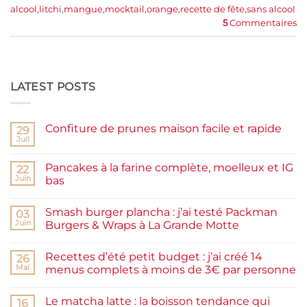
alcool
,
litchi
,
mangue
,
mocktail
,
orange
,
recette de fête
,
sans alcool
5
Commentaires
LATEST POSTS
Confiture de prunes maison facile et rapide
29
Juil
Aucun
commentaire
sur
Pancakes à la farine complète, moelleux et IG
22
Confiture
de
Juin
bas
prunes
Aucun
maison
commentaire
facile
Smash burger plancha : j’ai testé Packman
sur
03
et
Pancakes
rapide
Juin
Burgers & Wraps à La Grande Motte
à
la
Aucun
farine
commentaire
Recettes d’été petit budget : j’ai créé 14
complète,
sur
26
moelleux
Smash
Mai
menus complets à moins de 3€ par personne
et
burger
IG
plancha :
Aucun
bas
j’ai
commentaire
Le matcha latte : la boisson tendance qui
testé
sur
16