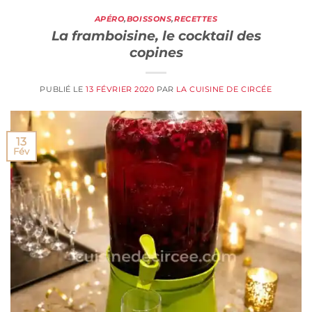
APÉRO
,
BOISSONS
,
RECETTES
La framboisine, le cocktail des
copines
PUBLIÉ LE
13 FÉVRIER 2020
PAR
LA CUISINE DE CIRCÉE
13
Fév