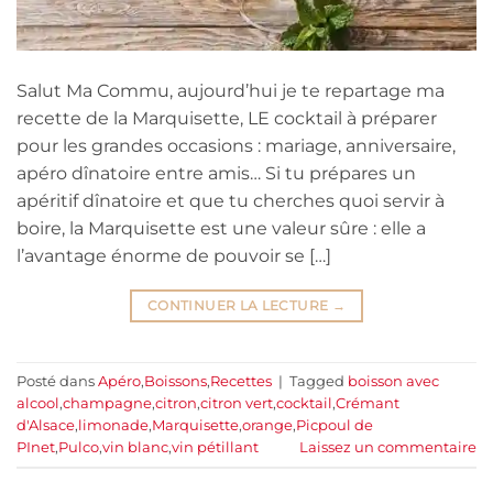
Salut Ma Commu, aujourd’hui je te repartage ma
recette de la Marquisette, LE cocktail à préparer
pour les grandes occasions : mariage, anniversaire,
apéro dînatoire entre amis… Si tu prépares un
apéritif dînatoire et que tu cherches quoi servir à
boire, la Marquisette est une valeur sûre : elle a
l’avantage énorme de pouvoir se […]
CONTINUER LA LECTURE
→
Posté dans
Apéro
,
Boissons
,
Recettes
|
Tagged
boisson avec
alcool
,
champagne
,
citron
,
citron vert
,
cocktail
,
Crémant
d'Alsace
,
limonade
,
Marquisette
,
orange
,
Picpoul de
PInet
,
Pulco
,
vin blanc
,
vin pétillant
Laissez un commentaire