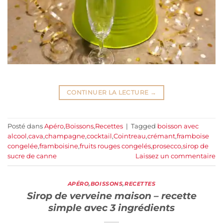
CONTINUER LA LECTURE
→
Posté dans
Apéro
,
Boissons
,
Recettes
|
Tagged
boisson avec
alcool
,
cava
,
champagne
,
cocktail
,
Cointreau
,
crémant
,
framboise
congelée
,
framboisine
,
fruits rouges congelés
,
prosecco
,
sirop de
sucre de canne
Laissez un commentaire
APÉRO
,
BOISSONS
,
RECETTES
Sirop de verveine maison – recette
simple avec 3 ingrédients