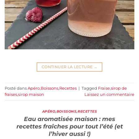
CONTINUER LA LECTURE
→
Posté dans
Apéro
,
Boissons
,
Recettes
|
Tagged
Fraise
,
sirop de
fraises
,
sirop maison
Laissez un commentaire
APÉRO
,
BOISSONS
,
RECETTES
Eau aromatisée maison : mes
recettes fraîches pour tout l’été (et
l’hiver aussi !)