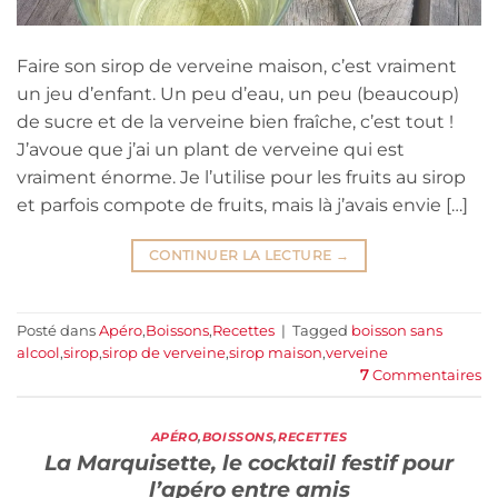
Faire son sirop de verveine maison, c’est vraiment
un jeu d’enfant. Un peu d’eau, un peu (beaucoup)
de sucre et de la verveine bien fraîche, c’est tout !
J’avoue que j’ai un plant de verveine qui est
vraiment énorme. Je l’utilise pour les fruits au sirop
et parfois compote de fruits, mais là j’avais envie […]
CONTINUER LA LECTURE
→
Posté dans
Apéro
,
Boissons
,
Recettes
|
Tagged
boisson sans
alcool
,
sirop
,
sirop de verveine
,
sirop maison
,
verveine
7
Commentaires
APÉRO
,
BOISSONS
,
RECETTES
La Marquisette, le cocktail festif pour
l’apéro entre amis