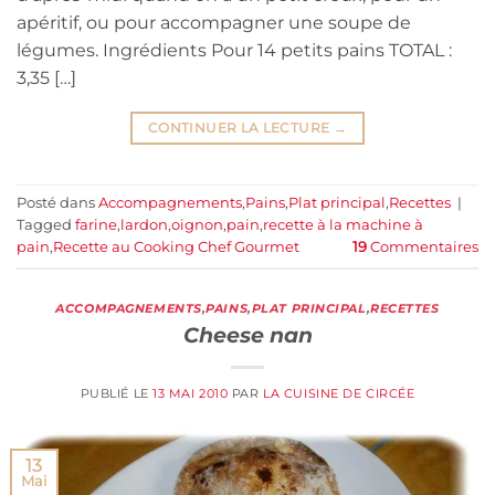
apéritif, ou pour accompagner une soupe de
légumes. Ingrédients Pour 14 petits pains TOTAL :
3,35 […]
CONTINUER LA LECTURE
→
Posté dans
Accompagnements
,
Pains
,
Plat principal
,
Recettes
|
Tagged
farine
,
lardon
,
oignon
,
pain
,
recette à la machine à
pain
,
Recette au Cooking Chef Gourmet
19
Commentaires
ACCOMPAGNEMENTS
,
PAINS
,
PLAT PRINCIPAL
,
RECETTES
Cheese nan
PUBLIÉ LE
13 MAI 2010
PAR
LA CUISINE DE CIRCÉE
13
Mai