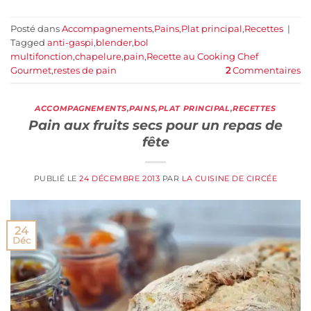
Posté dans
Accompagnements
,
Pains
,
Plat principal
,
Recettes
|
Tagged
anti-gaspi
,
blender
,
bol
multifonction
,
chapelure
,
pain
,
Recette au Cooking Chef
Gourmet
,
restes de pain
2
Commentaires
ACCOMPAGNEMENTS
,
PAINS
,
PLAT PRINCIPAL
,
RECETTES
Pain aux fruits secs pour un repas de
fête
PUBLIÉ LE
24 DÉCEMBRE 2013
PAR
LA CUISINE DE CIRCÉE
24
Déc