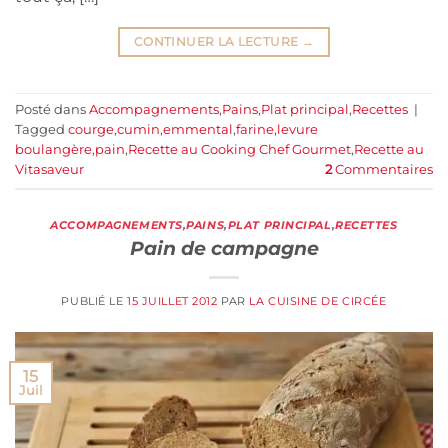
CONTINUER LA LECTURE
→
Posté dans
Accompagnements
,
Pains
,
Plat principal
,
Recettes
|
Tagged
courge
,
cumin
,
emmental
,
farine
,
levure
boulangère
,
pain
,
Recette au Cooking Chef Gourmet
,
Recette au
Vitasaveur
2
Commentaires
ACCOMPAGNEMENTS
,
PAINS
,
PLAT PRINCIPAL
,
RECETTES
Pain de campagne
PUBLIÉ LE
15 JUILLET 2012
PAR
LA CUISINE DE CIRCÉE
15
Juil