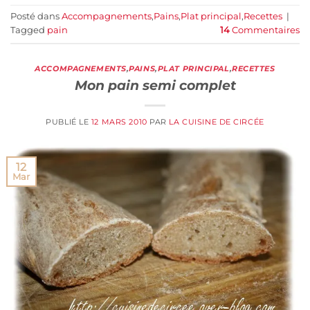
Posté dans
Accompagnements
,
Pains
,
Plat principal
,
Recettes
|
Tagged
pain
14
Commentaires
ACCOMPAGNEMENTS
,
PAINS
,
PLAT PRINCIPAL
,
RECETTES
Mon pain semi complet
PUBLIÉ LE
12 MARS 2010
PAR
LA CUISINE DE CIRCÉE
12
Mar