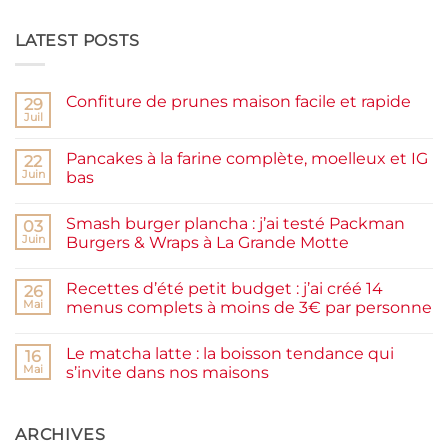
LATEST POSTS
Confiture de prunes maison facile et rapide
29
Juil
Aucun
commentaire
sur
Pancakes à la farine complète, moelleux et IG
22
Confiture
de
Juin
bas
prunes
Aucun
maison
commentaire
facile
Smash burger plancha : j’ai testé Packman
sur
03
et
Pancakes
rapide
Juin
Burgers & Wraps à La Grande Motte
à
la
Aucun
farine
commentaire
Recettes d’été petit budget : j’ai créé 14
complète,
sur
26
moelleux
Smash
Mai
menus complets à moins de 3€ par personne
et
burger
IG
plancha :
Aucun
bas
j’ai
commentaire
Le matcha latte : la boisson tendance qui
testé
sur
16
Packman
Recettes
Mai
s’invite dans nos maisons
Burgers &
d’été
Wraps
petit
Aucun
à
budget
commentaire
La
:
sur
Grande
j’ai
Le
ARCHIVES
Motte
créé
matcha