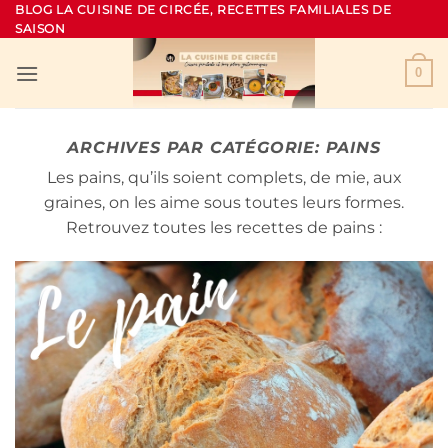
Passer
BLOG LA CUISINE DE CIRCÉE, RECETTES FAMILIALES DE
SAISON
au
contenu
0
ARCHIVES PAR CATÉGORIE:
PAINS
Les pains, qu’ils soient complets, de mie, aux
graines, on les aime sous toutes leurs formes.
Retrouvez toutes les recettes de pains :