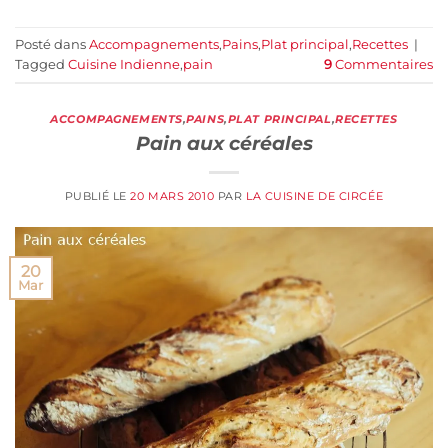
Posté dans
Accompagnements
,
Pains
,
Plat principal
,
Recettes
|
Tagged
Cuisine Indienne
,
pain
9
Commentaires
ACCOMPAGNEMENTS
,
PAINS
,
PLAT PRINCIPAL
,
RECETTES
Pain aux céréales
PUBLIÉ LE
20 MARS 2010
PAR
LA CUISINE DE CIRCÉE
20
Mar