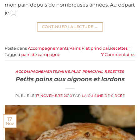
mon pain depuis de nombreuses années. Au départ
je […]
CONTINUER LA LECTURE
→
Posté dans
Accompagnements
,
Pains
,
Plat principal
,
Recettes
|
Tagged
pain de campagne
7
Commentaires
ACCOMPAGNEMENTS
,
PAINS
,
PLAT PRINCIPAL
,
RECETTES
Petits pains aux oignons et lardons
PUBLIÉ LE
17 NOVEMBRE 2010
PAR
LA CUISINE DE CIRCÉE
17
Nov