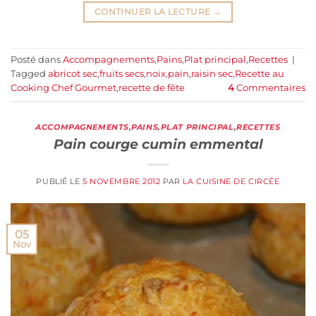
CONTINUER LA LECTURE
→
Posté dans
Accompagnements
,
Pains
,
Plat principal
,
Recettes
|
Tagged
abricot sec
,
fruits secs
,
noix
,
pain
,
raisin sec
,
Recette au
Cooking Chef Gourmet
,
recette de fête
4
Commentaires
ACCOMPAGNEMENTS
,
PAINS
,
PLAT PRINCIPAL
,
RECETTES
Pain courge cumin emmental
PUBLIÉ LE
5 NOVEMBRE 2012
PAR
LA CUISINE DE CIRCÉE
05
Nov