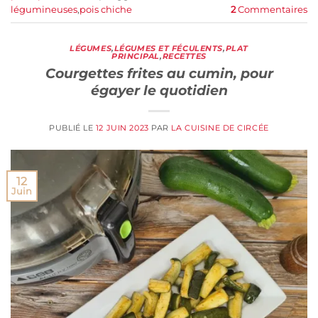
légumineuses
,
pois chiche
2
Commentaires
LÉGUMES
,
LÉGUMES ET FÉCULENTS
,
PLAT
PRINCIPAL
,
RECETTES
Courgettes frites au cumin, pour
égayer le quotidien
PUBLIÉ LE
12 JUIN 2023
PAR
LA CUISINE DE CIRCÉE
12
Juin