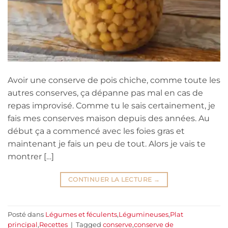
Avoir une conserve de pois chiche, comme toute les
autres conserves, ça dépanne pas mal en cas de
repas improvisé. Comme tu le sais certainement, je
fais mes conserves maison depuis des années. Au
début ça a commencé avec les foies gras et
maintenant je fais un peu de tout. Alors je vais te
montrer […]
CONTINUER LA LECTURE
→
Posté dans
Légumes et féculents
,
Légumineuses
,
Plat
principal
,
Recettes
|
Tagged
conserve
,
conserve de