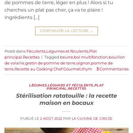
de pommes de terre, léger en plus ! Alors si tu
cherches un plat pas cher, ça va te plaire !
Ingrédients […]
CONTINUER LA LECTURE
→
Posté dans
Féculents
,
Légumes et féculents
,
Plat
principal
,
Recettes
|
Tagged
beurre
,
bol multifonction
,
bouillon
de volaille
,
gratin de pomme de terre
,
oignon
,
pomme de
terre
,
Recette au Cooking Chef Gourmet
,
thym
3
Commentaires
LÉGUMES
,
LÉGUMES ET FÉCULENTS
,
PLAT
PRINCIPAL
,
RECETTES
Stérilisation ratatouille : la recette
maison en bocaux
PUBLIÉ LE
2 AOÛT 2022
PAR
LA CUISINE DE CIRCÉE