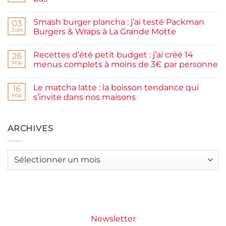
prunes
Aucun
maison
commentaire
facile
Smash burger plancha : j’ai testé Packman
sur
03
et
Pancakes
rapide
Juin
Burgers & Wraps à La Grande Motte
à
la
Aucun
farine
commentaire
Recettes d’été petit budget : j’ai créé 14
complète,
sur
26
moelleux
Smash
Mai
menus complets à moins de 3€ par personne
et
burger
IG
plancha :
Aucun
bas
j’ai
commentaire
Le matcha latte : la boisson tendance qui
testé
sur
16
Packman
Recettes
Mai
s’invite dans nos maisons
Burgers &
d’été
Wraps
petit
Aucun
à
budget
commentaire
La
:
sur
Grande
j’ai
Le
ARCHIVES
Motte
créé
matcha
14
latte
menus
:
complets
la
Archives
à
boisson
moins
tendance
de
qui
3€
s’invite
par
dans
personne
nos
maisons
Newsletter