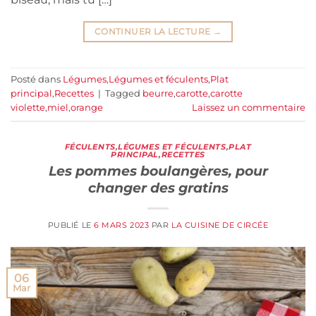
CONTINUER LA LECTURE
→
Posté dans
Légumes
,
Légumes et féculents
,
Plat
principal
,
Recettes
|
Tagged
beurre
,
carotte
,
carotte
violette
,
miel
,
orange
Laissez un commentaire
FÉCULENTS
,
LÉGUMES ET FÉCULENTS
,
PLAT
PRINCIPAL
,
RECETTES
Les pommes boulangères, pour
changer des gratins
PUBLIÉ LE
6 MARS 2023
PAR
LA CUISINE DE CIRCÉE
06
Mar