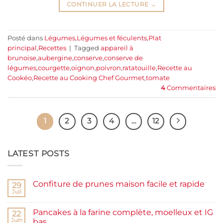
CONTINUER LA LECTURE
→
Posté dans
Légumes
,
Légumes et féculents
,
Plat
principal
,
Recettes
|
Tagged
appareil à
brunoise
,
aubergine
,
conserve
,
conserve de
légumes
,
courgette
,
oignon
,
poivron
,
ratatouille
,
Recette au
Cookéo
,
Recette au Cooking Chef Gourmet
,
tomate
4
Commentaires
1
2
3
4
…
12
LATEST POSTS
Confiture de prunes maison facile et rapide
29
Juil
Aucun
commentaire
sur
Pancakes à la farine complète, moelleux et IG
22
Confiture
de
Juin
bas