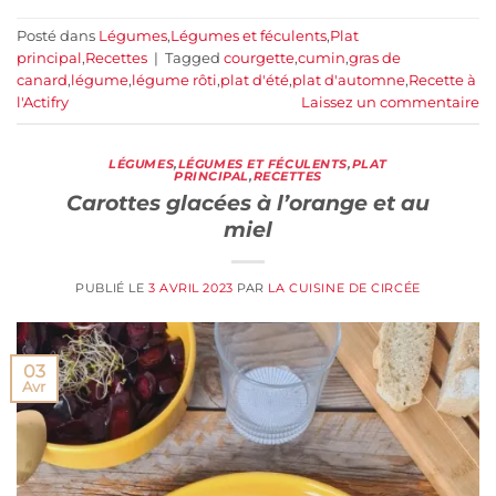
Posté dans
Légumes
,
Légumes et féculents
,
Plat
principal
,
Recettes
|
Tagged
courgette
,
cumin
,
gras de
canard
,
légume
,
légume rôti
,
plat d'été
,
plat d'automne
,
Recette à
l'Actifry
Laissez un commentaire
LÉGUMES
,
LÉGUMES ET FÉCULENTS
,
PLAT
PRINCIPAL
,
RECETTES
Carottes glacées à l’orange et au
miel
PUBLIÉ LE
3 AVRIL 2023
PAR
LA CUISINE DE CIRCÉE
03
Avr