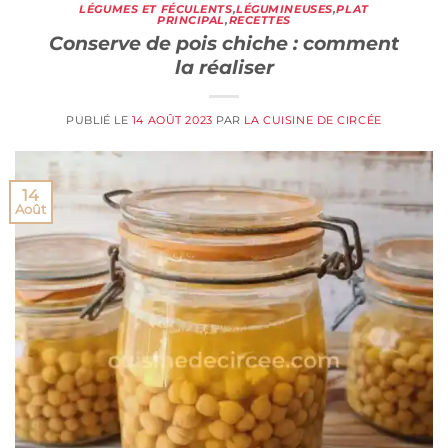
LÉGUMES ET FÉCULENTS
,
LÉGUMINEUSES
,
PLAT
PRINCIPAL
,
RECETTES
Conserve de pois chiche : comment
la réaliser
PUBLIÉ LE
14 AOÛT 2023
PAR
LA CUISINE DE CIRCÉE
14
Août