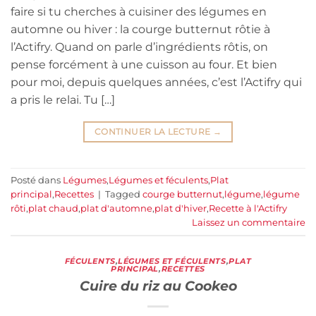
faire si tu cherches à cuisiner des légumes en
automne ou hiver : la courge butternut rôtie à
l’Actifry. Quand on parle d’ingrédients rôtis, on
pense forcément à une cuisson au four. Et bien
pour moi, depuis quelques années, c’est l’Actifry qui
a pris le relai. Tu […]
CONTINUER LA LECTURE
→
Posté dans
Légumes
,
Légumes et féculents
,
Plat
principal
,
Recettes
|
Tagged
courge butternut
,
légume
,
légume
rôti
,
plat chaud
,
plat d'automne
,
plat d'hiver
,
Recette à l'Actifry
Laissez un commentaire
FÉCULENTS
,
LÉGUMES ET FÉCULENTS
,
PLAT
PRINCIPAL
,
RECETTES
Cuire du riz au Cookeo