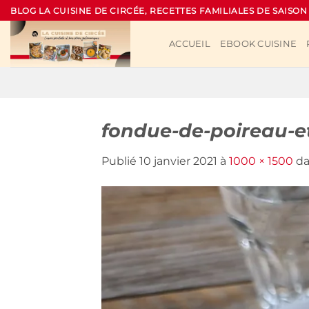
Passer
BLOG LA CUISINE DE CIRCÉE, RECETTES FAMILIALES DE SAISON
au
contenu
ACCUEIL
EBOOK CUISINE
fondue-de-poireau-e
Publié
10 janvier 2021
à
1000 × 1500
d