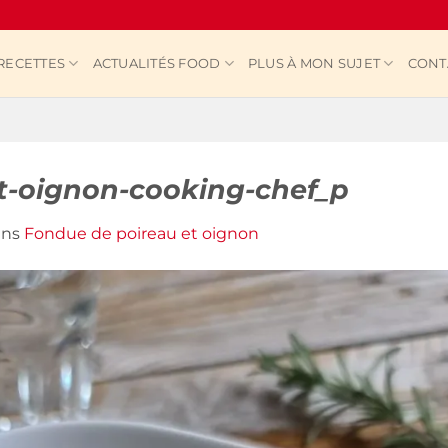
RECETTES
ACTUALITÉS FOOD
PLUS À MON SUJET
CONT
t-oignon-cooking-chef_p
ans
Fondue de poireau et oignon