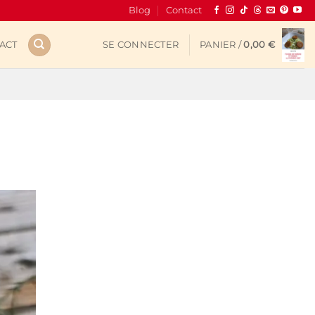
Blog
Contact
ACT
SE CONNECTER
PANIER /
0,00
€