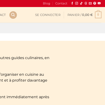
Blog
Contact
0
ACT
SE CONNECTER
PANIER /
0,00
€
tres guides culinaires, en
organiser en cuisine au
nt et à profiter davantage
rgent immédiatement après