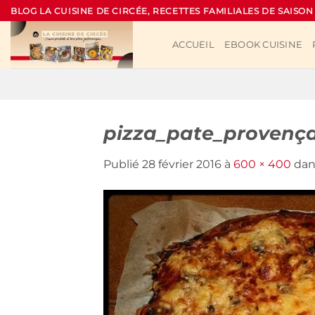
Passer
BLOG LA CUISINE DE CIRCÉE, RECETTES FAMILIALES DE SAISON
au
contenu
ACCUEIL
EBOOK CUISINE
pizza_pate_provença
Publié
28 février 2016
à
600 × 400
da