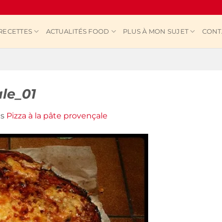
RECETTES
ACTUALITÉS FOOD
PLUS À MON SUJET
CONT
le_01
ns
Pizza à la pâte provençale