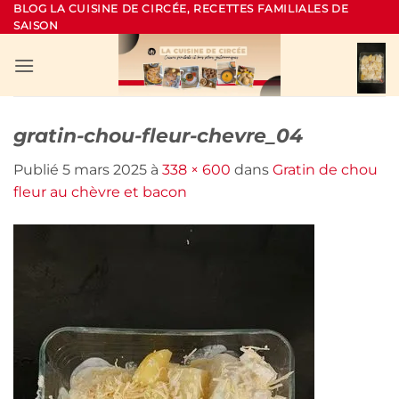
Passer
BLOG LA CUISINE DE CIRCÉE, RECETTES FAMILIALES DE
SAISON
au
contenu
gratin-chou-fleur-chevre_04
Publié
5 mars 2025
à
338 × 600
dans
Gratin de chou
fleur au chèvre et bacon