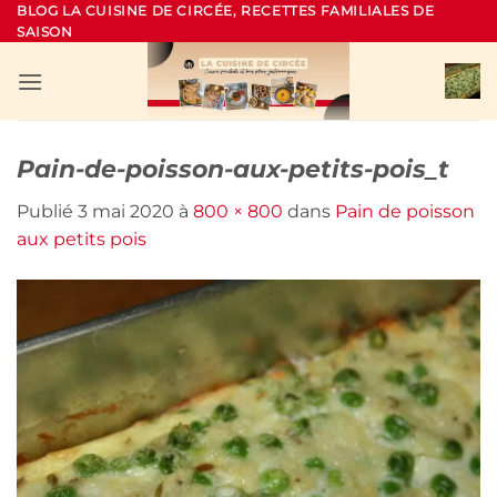
Passer
BLOG LA CUISINE DE CIRCÉE, RECETTES FAMILIALES DE
SAISON
au
contenu
Pain-de-poisson-aux-petits-pois_t
Publié
3 mai 2020
à
800 × 800
dans
Pain de poisson
aux petits pois