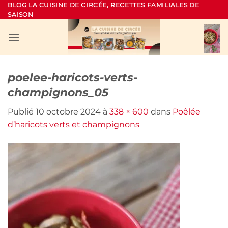
Passer
BLOG LA CUISINE DE CIRCÉE, RECETTES FAMILIALES DE
SAISON
au
contenu
poelee-haricots-verts-
champignons_05
Publié
10 octobre 2024
à
338 × 600
dans
Poêlée
d’haricots verts et champignons