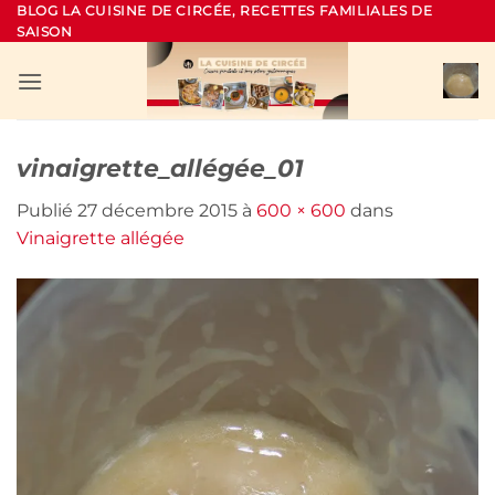
Passer
BLOG LA CUISINE DE CIRCÉE, RECETTES FAMILIALES DE
SAISON
au
contenu
vinaigrette_allégée_01
Publié
27 décembre 2015
à
600 × 600
dans
Vinaigrette allégée