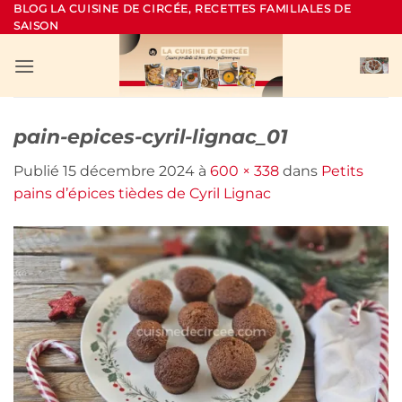
Passer
BLOG LA CUISINE DE CIRCÉE, RECETTES FAMILIALES DE
SAISON
au
contenu
pain-epices-cyril-lignac_01
Publié
15 décembre 2024
à
600 × 338
dans
Petits
pains d’épices tièdes de Cyril Lignac