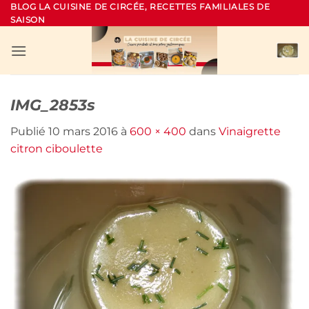
Passer
BLOG LA CUISINE DE CIRCÉE, RECETTES FAMILIALES DE
SAISON
au
contenu
IMG_2853s
Publié
10 mars 2016
à
600 × 400
dans
Vinaigrette
citron ciboulette