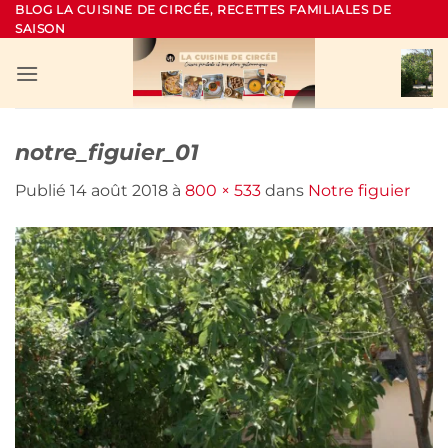
Passer
BLOG LA CUISINE DE CIRCÉE, RECETTES FAMILIALES DE
SAISON
au
contenu
notre_figuier_01
Publié
14 août 2018
à
800 × 533
dans
Notre figuier