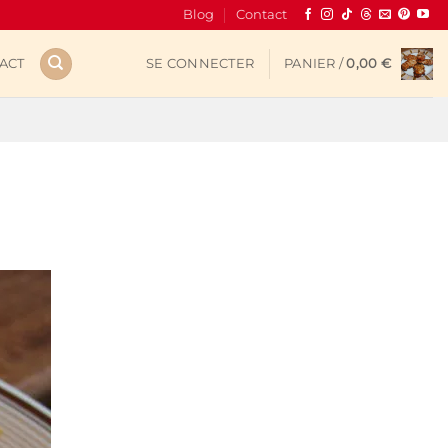
Blog
Contact
ACT
SE CONNECTER
PANIER /
0,00
€