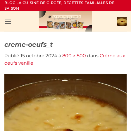
Passer
BLOG LA CUISINE DE CIRCÉE, RECETTES FAMILIALES DE
SAISON
au
contenu
creme-oeufs_t
Publié
15 octobre 2024
à
800 × 800
dans
Crème aux
oeufs vanille