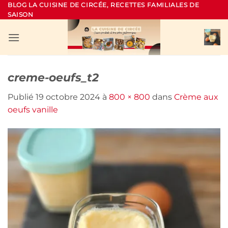
Passer
BLOG LA CUISINE DE CIRCÉE, RECETTES FAMILIALES DE
SAISON
au
contenu
creme-oeufs_t2
Publié
19 octobre 2024
à
800 × 800
dans
Crème aux
oeufs vanille