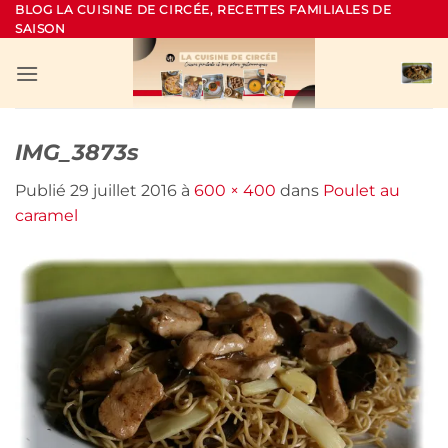
Passer
BLOG LA CUISINE DE CIRCÉE, RECETTES FAMILIALES DE
SAISON
au
contenu
IMG_3873s
Publié
29 juillet 2016
à
600 × 400
dans
Poulet au
caramel