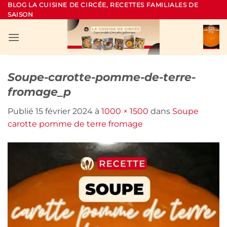
Passer
BLOG LA CUISINE DE CIRCÉE, RECETTES FAMILIALES DE
SAISON
au
contenu
Soupe-carotte-pomme-de-terre-
fromage_p
Publié
15 février 2024
à
1000 × 1500
dans
Soupe
carotte pomme de terre fromage