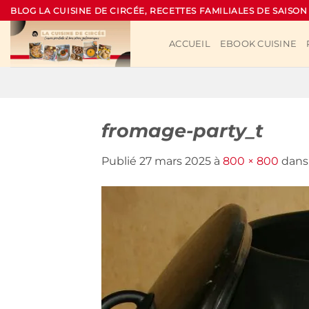
Passer
BLOG LA CUISINE DE CIRCÉE, RECETTES FAMILIALES DE SAISON
au
contenu
ACCUEIL
EBOOK CUISINE
fromage-party_t
Publié
27 mars 2025
à
800 × 800
dan