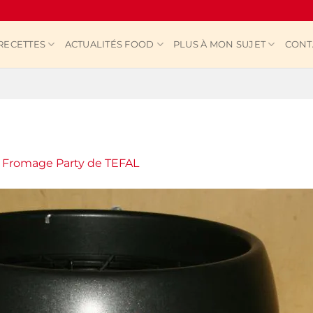
RECETTES
ACTUALITÉS FOOD
PLUS À MON SUJET
CONT
s
Fromage Party de TEFAL