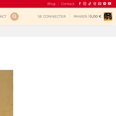
Blog
Contact
ACT
SE CONNECTER
PANIER /
0,00
€