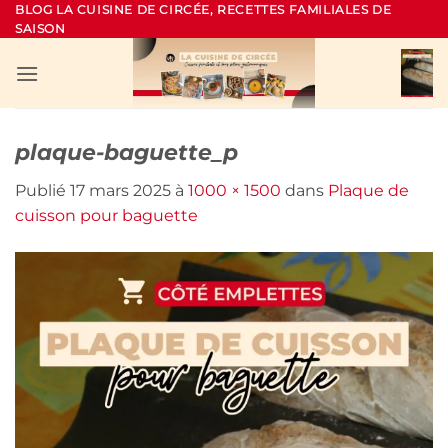
Passer
BLOG LA CUISINE DE CIRCÉE, RECETTES FAMILIALES DE
SAISON
au
contenu
plaque-baguette_p
Publié
17 mars 2025
à
1000 × 1500
dans
Plaque de
cuisson pour baguette