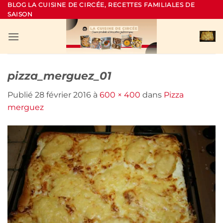
Passer
BLOG LA CUISINE DE CIRCÉE, RECETTES FAMILIALES DE
SAISON
au
contenu
pizza_merguez_01
Publié
28 février 2016
à
600 × 400
dans
Pizza
merguez