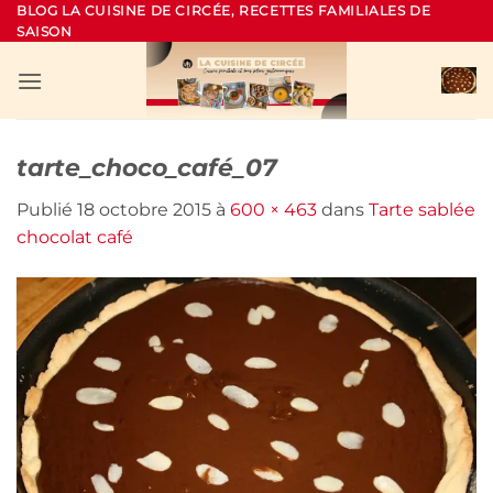
Passer
BLOG LA CUISINE DE CIRCÉE, RECETTES FAMILIALES DE
SAISON
au
contenu
tarte_choco_café_07
Publié
18 octobre 2015
à
600 × 463
dans
Tarte sablée
chocolat café