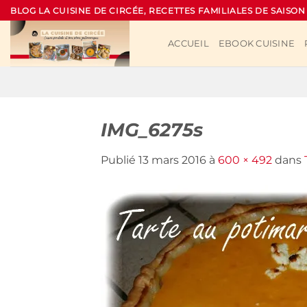
Passer
BLOG LA CUISINE DE CIRCÉE, RECETTES FAMILIALES DE SAISON
au
contenu
ACCUEIL
EBOOK CUISINE
IMG_6275s
Publié
13 mars 2016
à
600 × 492
dans