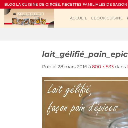
Passer
BLOG LA CUISINE DE CIRCÉE, RECETTES FAMILIALES DE SAISON
au
contenu
ACCUEIL
EBOOK CUISINE
lait_gélifié_pain_epi
Publié
28 mars 2016
à
800 × 533
dans