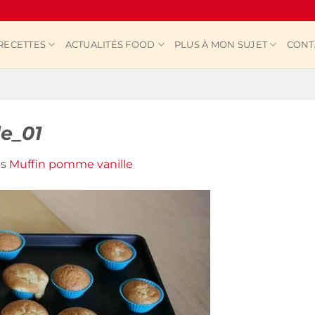
RECETTES
ACTUALITÉS FOOD
PLUS À MON SUJET
CONT
e_01
ns
Muffin pomme vanille