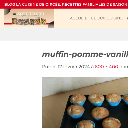
Passer
BLOG LA CUISINE DE CIRCÉE, RECETTES FAMILIALES DE SAISON
au
contenu
ACCUEIL
EBOOK CUISINE
muffin-pomme-vanill
Publié
17 février 2024
à
600 × 400
da