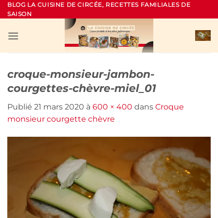
Passer
BLOG LA CUISINE DE CIRCÉE, RECETTES FAMILIALES DE
SAISON
au
contenu
croque-monsieur-jambon-
courgettes-chèvre-miel_01
Publié
21 mars 2020
à
600 × 400
dans
Croque
monsieur courgette chèvre