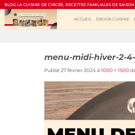
Passer
BLOG LA CUISINE DE CIRCÉE, RECETTES FAMILIALES DE SAISON
au
contenu
ACCUEIL
EBOOK CUISINE
menu-midi-hiver-2-4
Publié
27 février 2024
à
1000 × 1500
d