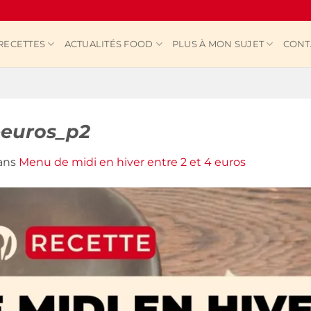
RECETTES
ACTUALITÉS FOOD
PLUS À MON SUJET
CONT
-euros_p2
ans
Menu de midi en hiver entre 2 et 4 euros