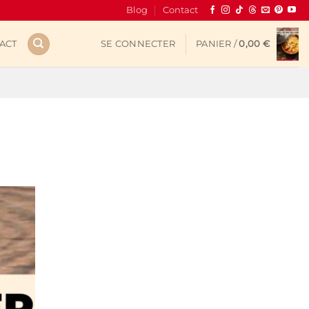
Blog
Contact
ACT
SE CONNECTER
PANIER /
0,00
€