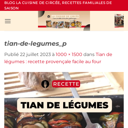
Passer
BLOG LA CUISINE DE CIRCÉE, RECETTES FAMILIALES DE
SAISON
au
contenu
tian-de-legumes_p
Publié
22 juillet 2023
à
1000 × 1500
dans
Tian de
légumes : recette provençale facile au four