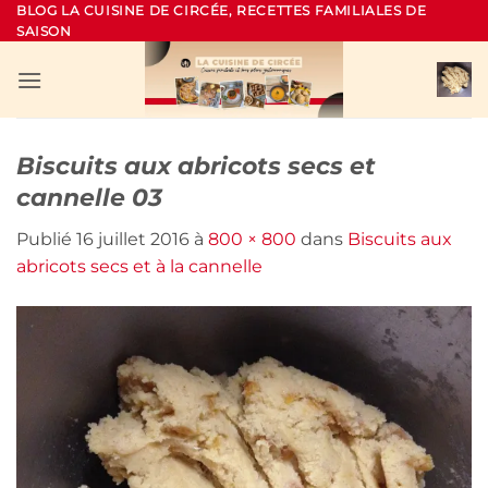
Passer
BLOG LA CUISINE DE CIRCÉE, RECETTES FAMILIALES DE
SAISON
au
contenu
Biscuits aux abricots secs et
cannelle 03
Publié
16 juillet 2016
à
800 × 800
dans
Biscuits aux
abricots secs et à la cannelle