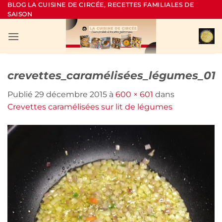
Passer
BLOG LA CUISINE DE CIRCÉE, RECETTES FAMILIALES DE
SAISON
au
contenu
crevettes_caramélisées_légumes_01
Publié
29 décembre 2015
à
600 × 601
dans
Crevettes caramélisées sur lit de légumes