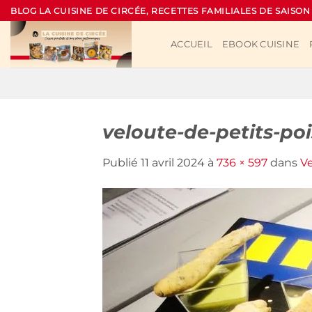
Passer
BLOG LA CUISINE DE CIRCÉE, RECETTES FAMILIALES DE SAISON
au
contenu
ACCUEIL
EBOOK CUISINE
veloute-de-petits-po
Publié
11 avril 2024
à
736 × 597
dans
Ve