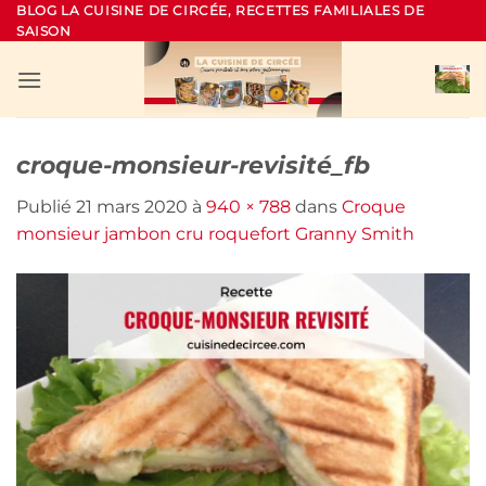
Passer
BLOG LA CUISINE DE CIRCÉE, RECETTES FAMILIALES DE
SAISON
au
contenu
croque-monsieur-revisité_fb
Publié
21 mars 2020
à
940 × 788
dans
Croque
monsieur jambon cru roquefort Granny Smith