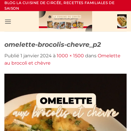
Passer
BLOG LA CUISINE DE CIRCÉE, RECETTES FAMILIALES DE
SAISON
au
contenu
omelette-brocolis-chevre_p2
Publié
1 janvier 2024
à
1000 × 1500
dans
Omelette
au brocoli et chèvre