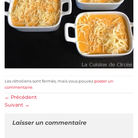
Les rétroliens sont fermés, mais vous pouvez
poster un
commentaire
.
←
Précédent
Suivant
→
Laisser un commentaire