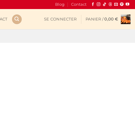
Blog
Contact
ACT
SE CONNECTER
PANIER /
0,00
€