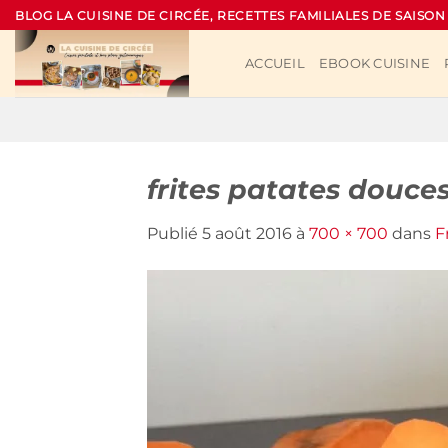
Passer
BLOG LA CUISINE DE CIRCÉE, RECETTES FAMILIALES DE SAISON
au
contenu
ACCUEIL
EBOOK CUISINE
frites patates douce
Publié
5 août 2016
à
700 × 700
dans
F