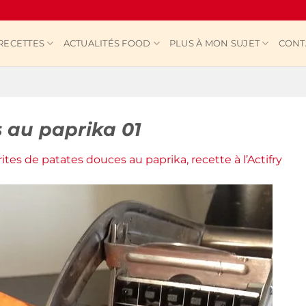
RECETTES
ACTUALITÉS FOOD
PLUS À MON SUJET
CONT
s au paprika 01
rites de patates douces au paprika, recette à l’Actifry