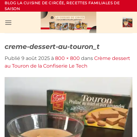
Passer
BLOG LA CUISINE DE CIRCÉE, RECETTES FAMILIALES DE
SAISON
au
contenu
creme-dessert-au-touron_t
Publié
9 août 2025
à
800 × 800
dans
Crème dessert
au Touron de la Confiserie Le Tech