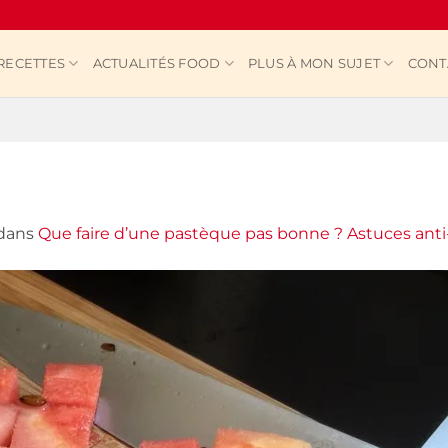
RECETTES
ACTUALITÉS FOOD
PLUS À MON SUJET
CONT
dans
Que faire d’une pastèque pas bonne ? Astuces anti-