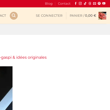
Blog
Contact
ACT
SE CONNECTER
PANIER /
0,00
€
gaspi & idées originales