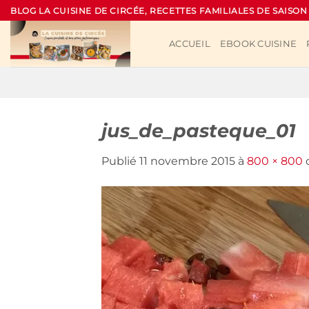
Passer
BLOG LA CUISINE DE CIRCÉE, RECETTES FAMILIALES DE SAISON
au
contenu
ACCUEIL
EBOOK CUISINE
jus_de_pasteque_01
Publié
11 novembre 2015
à
800 × 800