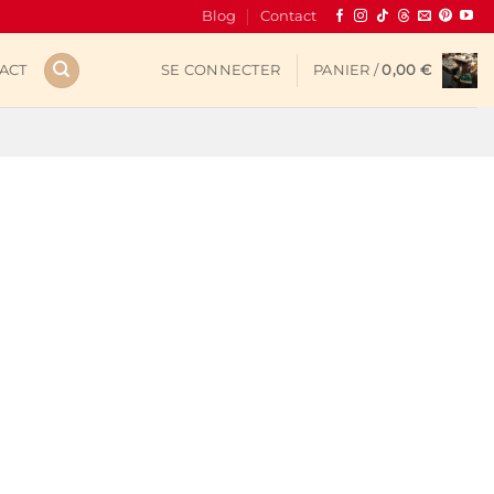
Blog
Contact
ACT
SE CONNECTER
PANIER /
0,00
€