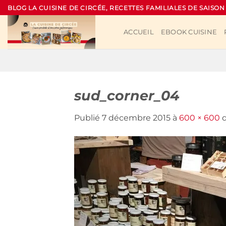
Passer
BLOG LA CUISINE DE CIRCÉE, RECETTES FAMILIALES DE SAISON
au
contenu
ACCUEIL
EBOOK CUISINE
sud_corner_04
Publié
7 décembre 2015
à
600 × 600
d