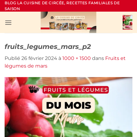
Passer
BLOG LA CUISINE DE CIRCÉE, RECETTES FAMILIALES DE
SAISON
au
contenu
fruits_legumes_mars_p2
Publié
26 février 2024
à
1000 × 1500
dans
Fruits et
légumes de mars