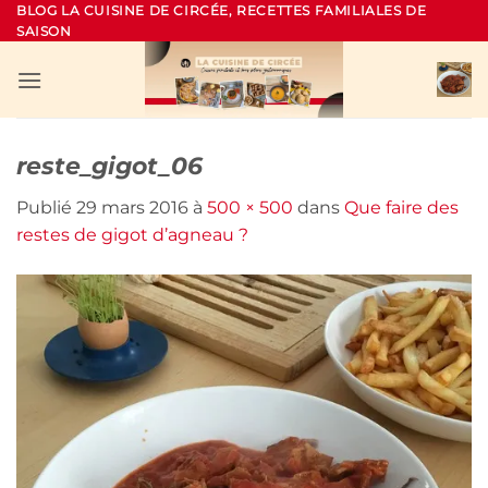
Passer
BLOG LA CUISINE DE CIRCÉE, RECETTES FAMILIALES DE
SAISON
au
contenu
reste_gigot_06
Publié
29 mars 2016
à
500 × 500
dans
Que faire des
restes de gigot d’agneau ?