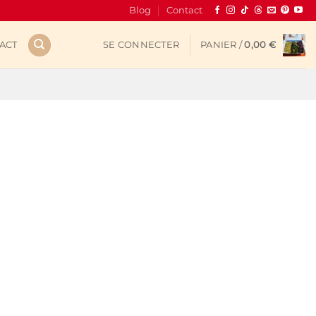
Blog
Contact
ACT
SE CONNECTER
PANIER /
0,00
€