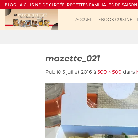
Passer
BLOG LA CUISINE DE CIRCÉE, RECETTES FAMILIALES DE SAISON
au
contenu
ACCUEIL
EBOOK CUISINE
mazette_021
Publié
5 juillet 2016
à
500 × 500
dans