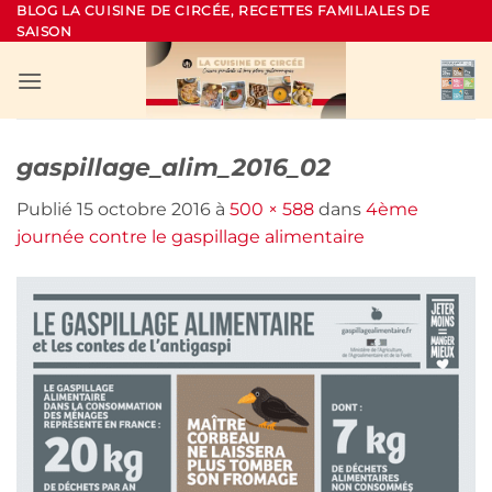
Passer
BLOG LA CUISINE DE CIRCÉE, RECETTES FAMILIALES DE
SAISON
au
contenu
gaspillage_alim_2016_02
Publié
15 octobre 2016
à
500 × 588
dans
4ème
journée contre le gaspillage alimentaire